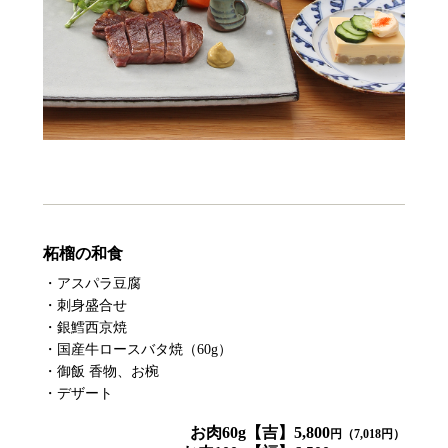
柘榴の和食
・アスパラ豆腐
・刺身盛合せ
・銀鱈西京焼
・国産牛ロースバタ焼（60g）
・御飯 香物、お椀
・デザート
お肉60g【吉】5,800
円（7,018円）