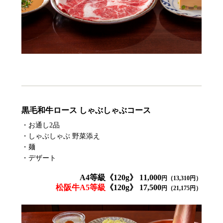
黒毛和牛ロース しゃぶしゃぶコース
・お通し2品
・しゃぶしゃぶ 野菜添え
・麺
・デザート
A4等級《120g》 11,000
円（13,310円）
松阪牛A5等級
《120g》 17,500
円（21,175円）