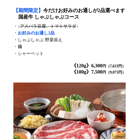
【期間限定】
今だけお好みのお通しが2品選べます
国産牛 しゃぶしゃぶコース
・↓
アスパラ豆腐、トマトサラダ
↓
・
お好みのお通し2品
・しゃぶしゃぶ 野菜添え
・麺
・シャーベット
《120g》6,300
円（7,623円）
《180g》7,500
円（9,075円）