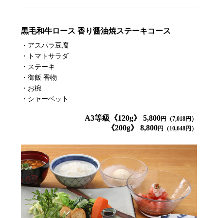
黒毛和牛ロース 香り醤油焼ステーキコース
・アスパラ豆腐
・トマトサラダ
・ステーキ
・御飯 香物
・お椀
・シャーベット
A3等級《120g》 5,800
円（7,018円）
《200g》 8,800
円（10,648円）