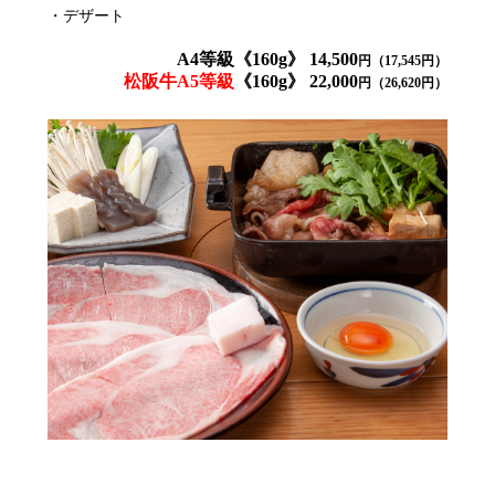
・デザート
A4等級《160g》 14,500
円（17,545円）
松阪牛A5等級
《160g》 22,000
円（26,620円）