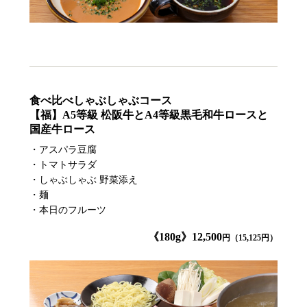
食べ比べしゃぶしゃぶコース
【福】A5等級 松阪牛とA4等級黒毛和牛ロースと
国産牛ロース
・アスパラ豆腐
・トマトサラダ
・しゃぶしゃぶ 野菜添え
・麺
・本日のフルーツ
《180g》12,500
円（15,125円）