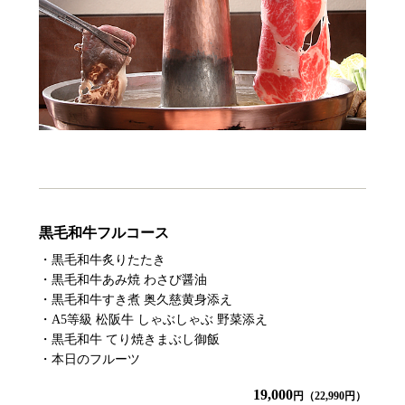
黒毛和牛フルコース
・黒毛和牛炙りたたき
・黒毛和牛あみ焼 わさび醤油
・黒毛和牛すき煮 奥久慈黄身添え
・A5等級 松阪牛 しゃぶしゃぶ 野菜添え
・黒毛和牛 てり焼きまぶし御飯
・本日のフルーツ
19,000
円（22,990円）